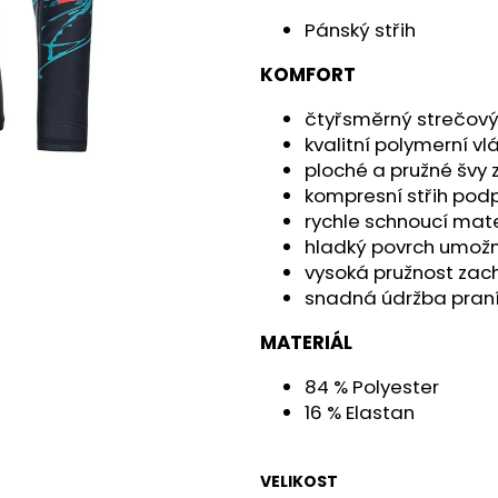
199 900 Kč
259 900 Kč
Pánský střih
Původně:
219 900 Kč
KOMFORT
čtyřsměrný strečový
kvalitní polymerní vl
ploché a pružné švy
kompresní střih podp
rychle schnoucí mat
hladký povrch umož
vysoká pružnost zach
snadná údržba praní,
MATERIÁL
84 % Polyester
16 % Elastan
VELIKOST