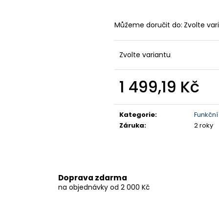
Můžeme doručit do:
Zvolte var
Zvolte variantu
1 499,19 Kč
Měrná
cena:
Kategorie
:
Funkční
Záruka
:
2 roky
Doprava zdarma
na objednávky od 2 000 Kč