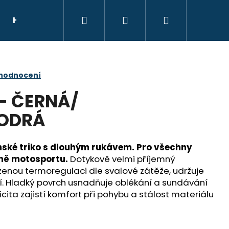
Hledat
Přihlášení
Nákupní
HELMY
NÁHRADNÍ DÍLY
DÁRKOVÝ POU
košík
 hodnocení
- ČERNÁ/
ODRÁ
nské triko s dlouhým rukávem. Pro všechny
tně motosportu.
Dotykově velmi příjemný
zenou termoregulaci dle svalové zátěže, udržuje
í. Hladký povrch usnadňuje oblékání a sundávání
ita zajistí komfort při pohybu a stálost materiálu
E