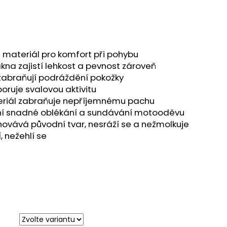
 materiál pro komfort při pohybu
ákna zajistí lehkost a pevnost zároveň
 zabraňují podráždění pokožky
oruje svalovou aktivitu
eriál zabraňuje nepříjemnému pachu
ní snadné oblékání a sundávání motooděvu
ovává původní tvar, nesráží se a nežmolkuje
 nežehlí se