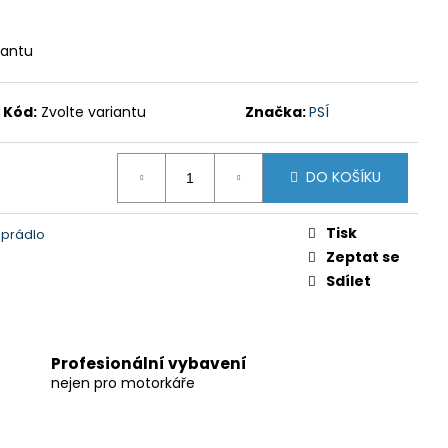
iantu
Kód:
Zvolte variantu
Značka:
PSÍ
DO KOŠÍKU
Tisk
 prádlo
Zeptat se
Sdílet
Profesionální vybavení
nejen pro motorkáře