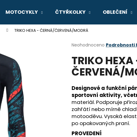
MOTOCYKLY
ČTYŘKOLKY
OBLEČENÍ
TRIKO HEXA - ČERNÁ/ČERVENÁ/MODRÁ
Co potřebujete najít?
Průměrné
Neohodnoceno
Podrobnosti
hodnocení
TRIKO HEXA 
produktu
HLEDAT
je
ČERVENÁ/M
0,0
z
5
Doporučujeme
hvězdiček.
Designové a funkční pá
sportovní aktivity, vče
materiál. Podporuje přiro
zahřátí nebo mírně chlad
motooděvu. Vysoká elastic
po opakovaných praní.
GSX-8R
V-STROM 800D
PROVEDENÍ