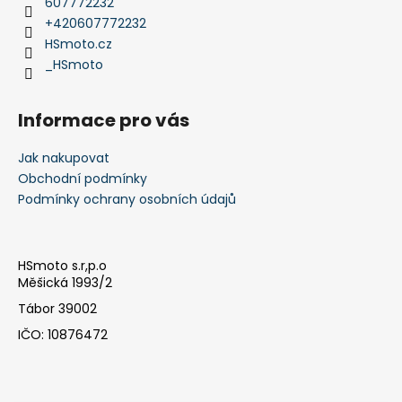
t
607772232
í
+420607772232
HSmoto.cz
_HSmoto
Informace pro vás
Jak nakupovat
Obchodní podmínky
Podmínky ochrany osobních údajů
HSmoto s.r,p.o
Měšická 1993/2
Tábor 39002
IČO: 10876472