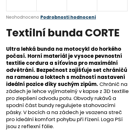
a
j
Průměrné
Neohodnoceno
Podrobnosti hodnocení
í
hodnocení
Textilní bunda CORTE
produktu
t
je
?
0,0
z
Ultra lehká bunda na motocykl do horkého
5
počasí. Horní materiál je vysoce pevnostní
hvězdiček.
textilie cordura a síťovina pro maximální
odvětrání. Bezpečnost zajišťuje set chráničů
HLEDAT
na ramenou a loktech s možností nastavení
ideální pozice díky suchým zipům.
Chránič na
zádech je lehce vyjímatelný v kapse z 3D textilie
D
pro zlepšení odvodu potu. Obvody rukávů a
o
spodní část bundy regulujete stahovacími
p
pásky. V bocích a na zádech je vsazena streč
o
pro ideální komfort pohybu při řízení. Loga PSí
r
jsou z reflexní fólie.
u