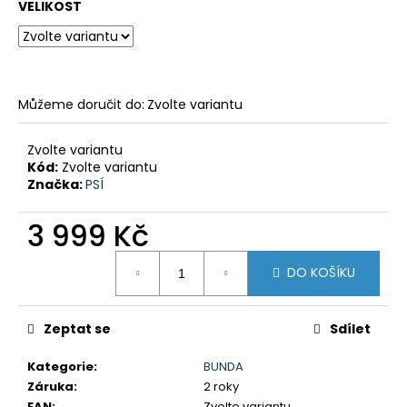
č
VELIKOST
u
j
e
m
e
Můžeme doručit do:
Zvolte variantu
Zvolte variantu
V-
Kód:
Zvolte variantu
STROM
Značka:
PSÍ
800DE
259
3 999 Kč
900
Kč
Měrná
DO KOŠÍKU
cena:
Zeptat se
Sdílet
Kategorie
:
BUNDA
Záruka
:
2 roky
EAN
:
Zvolte variantu