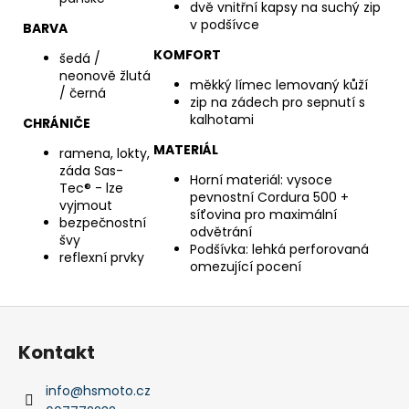
dvě vnitřní kapsy na suchý zip
v podšívce
BARVA
KOMFORT
šedá /
neonově žlutá
měkký límec lemovaný kůží
/ černá
zip na zádech pro sepnutí s
kalhotami
CHRÁNIČE
MATERIÁL
ramena, lokty,
záda Sas-
Horní materiál: vysoce
Tec® - lze
pevnostní Cordura 500 +
vyjmout
síťovina pro maximální
bezpečnostní
odvětrání
švy
Podšívka: lehká perforovaná
reflexní prvky
omezující pocení
Z
á
Kontakt
p
a
info
@
hsmoto.cz