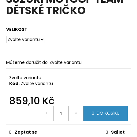
je
a
DĚTSKÉ TRIČKO
0,0
z
j
5
í
hvězdiček.
VELIKOST
t
?
Můžeme doručit do:
Zvolte variantu
HLEDAT
Zvolte variantu
Kód:
Zvolte variantu
D
859,10 Kč
o
Měrná
p
DO KOŠÍKU
cena:
o
r
u
Zeptat se
Sdílet