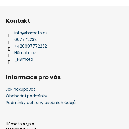
Z
á
Kontakt
p
a
info
@
hsmoto.cz
t
607772232
í
+420607772232
HSmoto.cz
_HSmoto
Informace pro vás
Jak nakupovat
Obchodní podmínky
Podmínky ochrany osobních údajů
HSmoto s.r,p.o