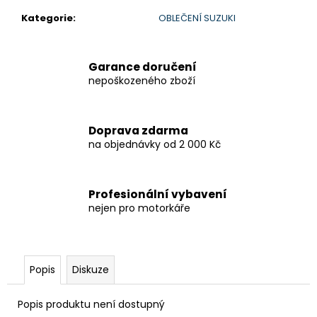
č
u
Kategorie
:
OBLEČENÍ SUZUKI
j
e
m
Garance doručení
e
nepoškozeného zboží
HONDANC750
Doprava zdarma
2020-
na objednávky od 2 000 Kč
2026
CRUISE
KIT
8
Profesionální vybavení
797,38
nejen pro motorkáře
Kč
Popis
Diskuze
Popis produktu není dostupný