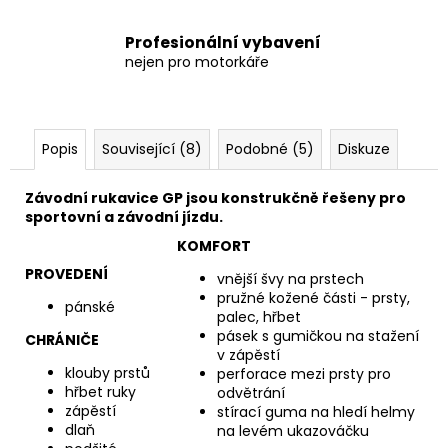
Profesionální vybavení
nejen pro motorkáře
Popis
Související (8)
Podobné (5)
Diskuze
Závodní rukavice GP jsou konstrukčně řešeny pro
sportovní a závodní jízdu.
KOMFORT
PROVEDENÍ
vnější švy na prstech
pružné kožené části - prsty,
pánské
palec, hřbet
pásek s gumičkou na stažení
CHRÁNIČE
v zápěstí
klouby prstů
perforace mezi prsty pro
hřbet ruky
odvětrání
zápěstí
stírací guma na hledí helmy
dlaň
na levém ukazováčku