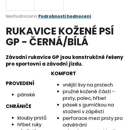
a
j
Průměrné
Neohodnoceno
Podrobnosti hodnocení
í
hodnocení
RUKAVICE KOŽENÉ PSÍ
produktu
t
je
?
GP - ČERNÁ/BÍLÁ
0,0
z
5
hvězdiček.
Závodní rukavice GP jsou konstrukčně řešeny
pro sportovní a závodní jízdu.
HLEDAT
KOMFORT
PROVEDENÍ
vnější švy na prstech
pružné kožené části -
D
pánské
prsty, palec, hřbet
o
p
pásek s gumičkou na
CHRÁNIČE
o
stažení v zápěstí
r
klouby prstů
perforace mezi prsty pro
u
hřbet ruky
odvětrání