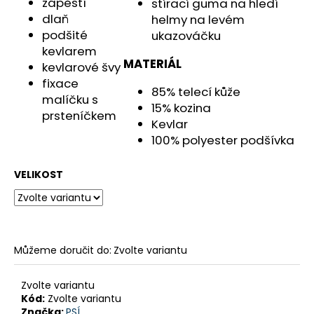
č
zápěstí
stírací guma na hledí
u
dlaň
helmy na levém
j
podšité
ukazováčku
e
kevlarem
m
MATERIÁL
kevlarové švy
e
fixace
85% telecí kůže
malíčku s
15% kozina
prsteníčkem
HONDANC750
Kevlar
2020-
100% polyester podšívka
2026
CRUISE
KIT
VELIKOST
8
797,38
Kč
Můžeme doručit do:
Zvolte variantu
Zvolte variantu
Kód:
Zvolte variantu
Značka:
PSÍ