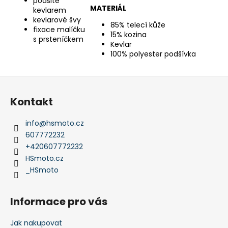
podšité
MATERIÁL
kevlarem
kevlarové švy
85% telecí kůže
fixace malíčku
15% kozina
s prsteníčkem
Kevlar
100% polyester podšívka
Z
á
Kontakt
p
a
info
@
hsmoto.cz
t
607772232
í
+420607772232
HSmoto.cz
_HSmoto
Informace pro vás
Jak nakupovat