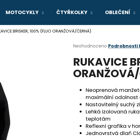
MOTOCYKLY
ČTYŘKOLKY
OBLEČENÍ
KAVICE BRISKER, 100% (FLUO ORANŽOVÁ/ČERNÁ)
Co potřebujete najít?
Průměrné
Neohodnoceno
Podrobnosti
hodnocení
RUKAVICE BR
produktu
HLEDAT
je
ORANŽOVÁ/
0,0
z
5
Doporučujeme
hvězdiček.
Neoprenová manžeta 
maximální odolnost 
Nastavitelný suchý z
Lehká izolovaná ruka
teplotám
Reflexní grafika v hor
Jednovrstvá dlaň Cl
GSX-8R
V-STROM 800D