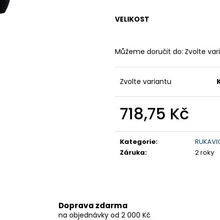
199 900 Kč
259 900 Kč
Původně:
219 900 Kč
VELIKOST
Můžeme doručit do:
Zvolte var
Zvolte variantu
718,75 Kč
Měrná
cena:
Kategorie
:
RUKAVI
Záruka
:
2 roky
Doprava zdarma
na objednávky od 2 000 Kč