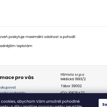
oveň poskytuje maximální odolnost a pohodlí
hladnějším teplotám
HSmoto s.r,p.o
rmace pro vás
Měšická 1993/2
Tábor 39002
nakupovat
odní podmínky
IČO: 10876472
ínky ochrany osobních
 cookies, abychom Vám umožnili pohodlné
ů
S
 webu a díky analýze provozu webu neustále