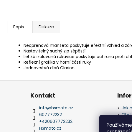
Popis
Diskuze
Neoprenová manžeta poskytuje efektní vzhled a zár
Nastavitelný suchý zip zépěstí
Lehká izolovaná rukavice poskytuje ochranu proti c
Reflexní grafika v horní části ruky
Jednovrstvá dlaň Clarion
Z
á
Kontakt
Info
p
a
info
@
hsmoto.cz
Jak 
t
607772232
Obch
í
+420607772232
Podm
Používáme
údaj
HSmoto.cz
prohlížení