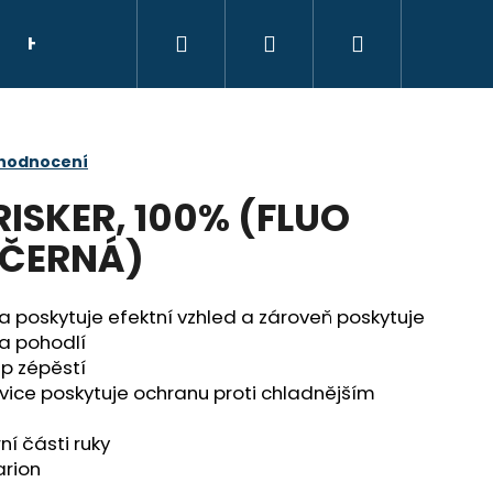
Hledat
Přihlášení
Nákupní
HELMY
NÁHRADNÍ DÍLY
DÁRKOVÝ POU
košík
 hodnocení
ISKER, 100% (FLUO
ČERNÁ)
poskytuje efektní vzhled a zároveň poskytuje
a pohodlí
ip zépěstí
vice poskytuje ochranu proti chladnějším
ní části ruky
arion
E