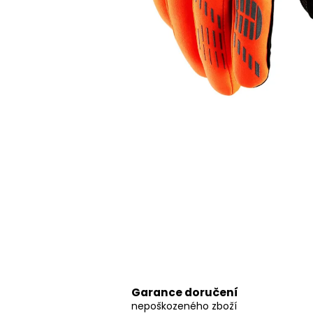
8 797,38 Kč
Garance doručení
nepoškozeného zboží