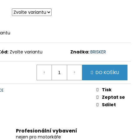
iantu
Kód:
Zvolte variantu
Značka:
BRISKER
DO KOŠÍKU
Tisk
CE
Zeptat se
Sdílet
Profesionální vybavení
nejen pro motorkáře