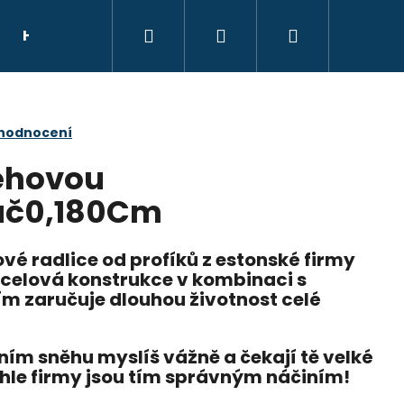
Hledat
Přihlášení
Nákupní
HELMY
NÁHRADNÍ DÍLY
DÁRKOVÝ POU
košík
 hodnocení
ěhovou
táč0,180Cm
é radlice od profíků z estonské firmy
 ocelová konstrukce v kombinaci s
 zaručuje dlouhou životnost celé
ím sněhu myslíš vážně a čekají tě velké
éhle firmy jsou tím správným náčiním!
E