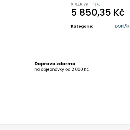
6 645 Kč
–11 %
5 850,35 Kč
Měrná
cena:
Kategorie
:
DOPLŇK
Doprava zdarma
na objednávky od 2 000 Kč