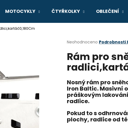
MOTOCYKLY
ČTYŘKOLKY
OBLEČENÍ
lici,kartáč0,180Cm
Co potřebujete najít?
Průměrné
Neohodnoceno
Podrobnosti
hodnocení
Rám pro sn
produktu
HLEDAT
je
radlici,kar
0,0
z
5
Doporučujeme
hvězdiček.
Nosný rám pro sněhov
Iron Baltic. Masivní
práškovým lakováním
radlice.
Pokud to s odhrnován
plochy, radlice od t
GSX-8R
V-STROM 800D