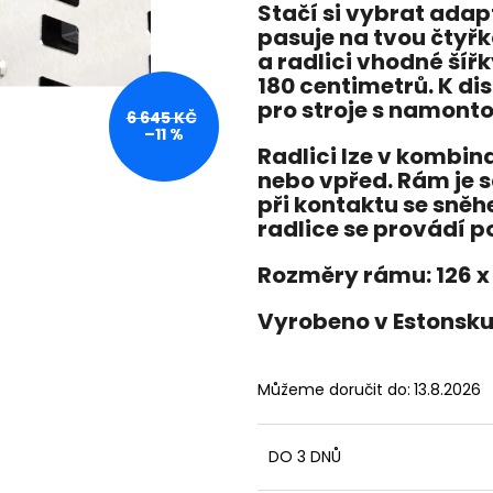
Stačí si vybrat adap
199 900 Kč
259 900 Kč
Původně:
219 900 Kč
pasuje na tvou čtyřk
a radlici vhodné šíř
180 centimetrů. K di
pro stroje s namont
6 645 KČ
–11 %
Radlici lze v kombin
nebo vpřed. Rám je 
při kontaktu se sně
radlice se provádí p
Rozměry rámu: 126 x 
Vyrobeno v Estonsk
Můžeme doručit do:
13.8.2026
DO 3 DNŮ