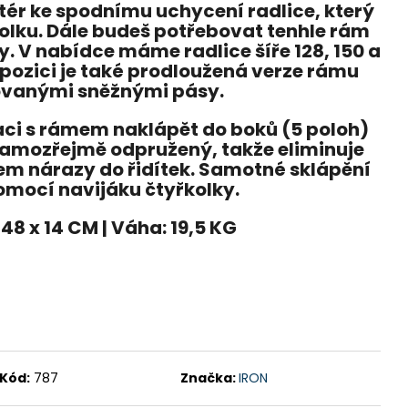
tér ke spodnímu uchycení radlice, který
olku. Dále budeš potřebovat tenhle rám
ky. V nabídce máme radlice šíře 128, 150 a
spozici je také prodloužená verze rámu
ovanými sněžnými pásy.
aci s rámem naklápět do boků (5 poloh)
samozřejmě odpružený, takže eliminuje
hem nárazy do řidítek. Samotné sklápění
omocí navijáku čtyřkolky.
48 x 14 CM | Váha: 19,5 KG
u
Kód:
787
Značka:
IRON