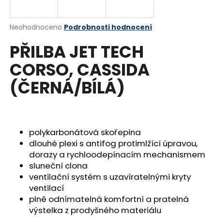
R
a
j
M
Průměrné
Neohodnoceno
Podrobnosti hodnocení
í
hodnocení
PŘILBA JET TECH
produktu
A
t
je
?
CORSO, CASSIDA
0,0
z
(ČERNÁ/BÍLÁ)
5
hvězdiček.
HLEDAT
polykarbonátová skořepina
dlouhé plexi s antifog protimlžící úpravou,
D
dorazy a rychloodepínacím mechanismem
o
sluneční clona
p
ventilační systém s uzavíratelnými kryty
o
ventilací
r
plně odnímatelná komfortní a pratelná
u
výstelka z prodyšného materiálu