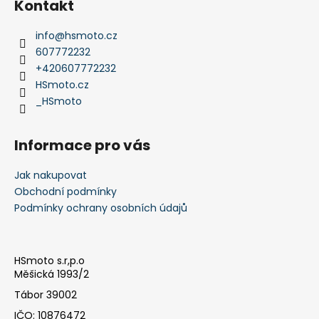
Kontakt
p
a
info
@
hsmoto.cz
t
607772232
í
+420607772232
HSmoto.cz
_HSmoto
Informace pro vás
Jak nakupovat
Obchodní podmínky
Podmínky ochrany osobních údajů
HSmoto s.r,p.o
Měšická 1993/2
Tábor 39002
IČO: 10876472