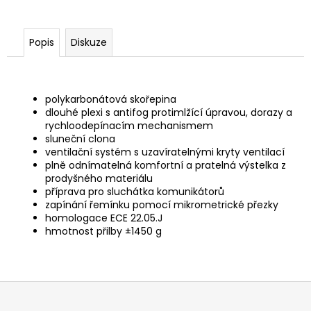
Popis
Diskuze
polykarbonátová skořepina
dlouhé plexi s antifog protimlžící úpravou, dorazy a
rychloodepínacím mechanismem
sluneční clona
ventilační systém s uzavíratelnými kryty ventilací
plně odnímatelná komfortní a pratelná výstelka z
prodyšného materiálu
příprava pro sluchátka komunikátorů
zapínání řemínku pomocí mikrometrické přezky
homologace ECE 22.05.J
hmotnost přilby ±1450 g
Z
á