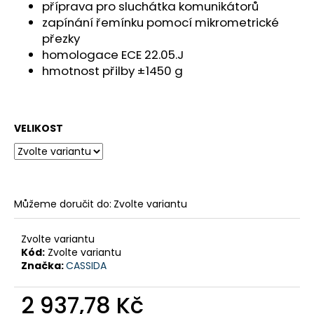
č
příprava pro sluchátka komunikátorů
u
zapínání řemínku pomocí mikrometrické
j
přezky
e
homologace ECE 22.05.J
m
hmotnost přilby ±1450 g
e
SADA
VELIKOST
PRO
CRUISE
SUZUKI
800
8
797,38
Můžeme doručit do:
Zvolte variantu
Kč
Zvolte variantu
Kód:
Zvolte variantu
Značka:
CASSIDA
2 937,78 Kč