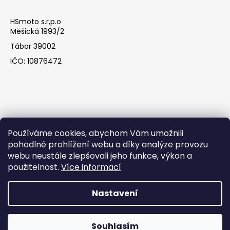
HSmoto s.r,p.o
Měšická 1993/2
Tábor 39002
IČO: 10876472
Používáme cookies, abychom Vám umožnili
pohodlné prohlížení webu a díky analýze provozu
webu neustále zlepšovali jeho funkce, výkon a
Facebook
použitelnost.
Více informací
Nastavení
Vytvořil Shoptet
Souhlasím
Copyright 2026
HSmoto s.r.o
. Všechna práva vyhrazena.