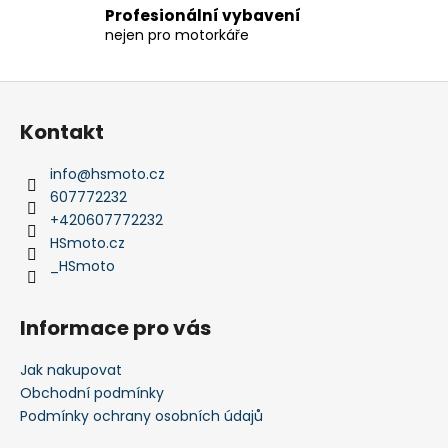
Profesionální vybavení
k
nejen pro motorkáře
y
v
ý
Z
p
á
i
Kontakt
p
s
a
u
info
@
hsmoto.cz
t
607772232
í
+420607772232
HSmoto.cz
_HSmoto
Informace pro vás
Jak nakupovat
Obchodní podmínky
Podmínky ochrany osobních údajů