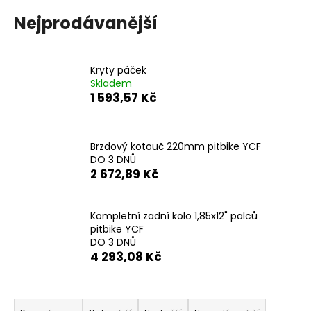
a
Nejprodávanější
j
í
t
Kryty páček
Skladem
?
1 593,57 Kč
Brzdový kotouč 220mm pitbike YCF
DO 3 DNŮ
HLEDAT
2 672,89 Kč
Kompletní zadní kolo 1,85x12" palců
D
pitbike YCF
o
DO 3 DNŮ
p
4 293,08 Kč
o
r
Ř
u