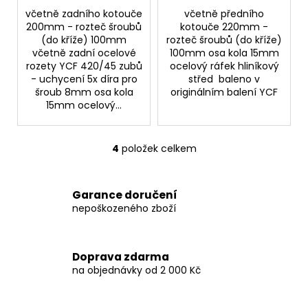
včetně zadního kotouče
včetně předního
200mm - rozteč šroubů
kotouče 220mm -
(do kříže) 100mm
rozteč šroubů (do kříže)
včetně zadní ocelové
100mm osa kola 15mm
rozety YCF 420/45 zubů
ocelový ráfek hliníkový
- uchycení 5x díra pro
střed baleno v
šroub 8mm osa kola
originálním balení YCF
15mm ocelový...
4
položek celkem
O
v
l
Garance doručení
á
nepoškozeného zboží
d
a
c
Doprava zdarma
í
na objednávky od 2 000 Kč
p
r
v