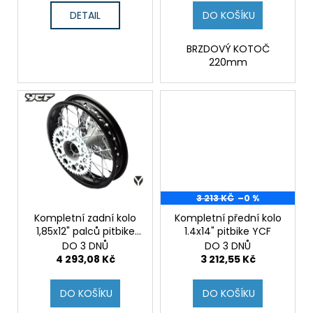
t
DETAIL
DO KOŠÍKU
ů
BRZDOVÝ KOTOČ
220mm
3 213 KČ
–0 %
Kompletní zadní kolo
Kompletní přední kolo
1,85x12" palců pitbike
1.4x14" pitbike YCF
YCF
DO 3 DNŮ
DO 3 DNŮ
4 293,08 Kč
3 212,55 Kč
DO KOŠÍKU
DO KOŠÍKU