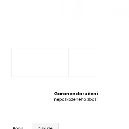
8 797,38 Kč
Garance doručení
nepoškozeného zboží
Popis
Diskuze