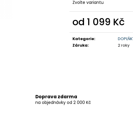
Zvolte variantu
199 900 Kč
259 900 Kč
Původně:
219 900 Kč
od
1 099 Kč
Měrná
cena:
Kategorie
:
DOPLŇK
Záruka
:
2 roky
Doprava zdarma
na objednávky od 2 000 Kč