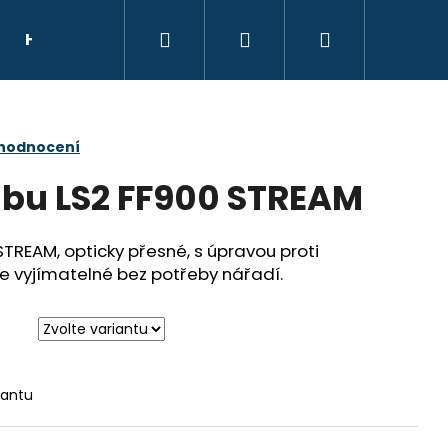
Hledat
Přihlášení
Nákupní
HELMY
NÁHRADNÍ DÍLY
DÁRKOVÝ POU
košík
 hodnocení
ilbu LS2 FF900 STREAM
 STREAM, opticky přesné, s úpravou proti
le vyjímatelné bez potřeby nářadí.
iantu
E