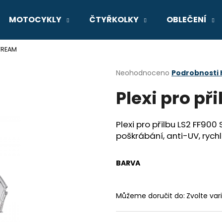
MOTOCYKLY
ČTYŘKOLKY
OBLEČENÍ
STREAM
Co potřebujete najít?
Průměrné
Neohodnoceno
Podrobnosti
hodnocení
Plexi pro př
produktu
HLEDAT
je
0,0
z
Plexi pro přilbu LS2 FF900
5
Doporučujeme
poškrábání, anti-UV, rych
hvězdiček.
BARVA
Můžeme doručit do:
Zvolte var
GSX-8R
V-STROM 800D