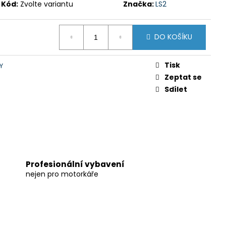
Kód:
Zvolte variantu
Značka:
LS2
DO KOŠÍKU
Tisk
Y
Zeptat se
Sdílet
Profesionální vybavení
nejen pro motorkáře