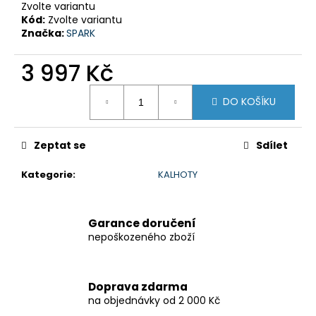
č
Zvolte variantu
u
Kód:
Zvolte variantu
j
Značka:
SPARK
e
m
3 997 Kč
e
Měrná
DO KOŠÍKU
cena:
SADA
PRO
CRUISE
Zeptat se
Sdílet
SUZUKI
800
Kategorie
:
KALHOTY
8
797,38
Kč
Garance doručení
nepoškozeného zboží
Doprava zdarma
na objednávky od 2 000 Kč