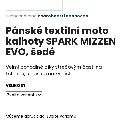
a
j
Průměrné
Neohodnoceno
Podrobnosti hodnocení
í
hodnocení
Pánské textilní moto
produktu
t
je
?
kalhoty SPARK MIZZEN
0,0
z
EVO, šedé
5
hvězdiček.
Velmi pohodlné díky strečovým části na
HLEDAT
kolenou, u pasu a na kyčlích.
VELIKOST
D
o
p
o
r
Můžeme doručit do:
Zvolte variantu
u