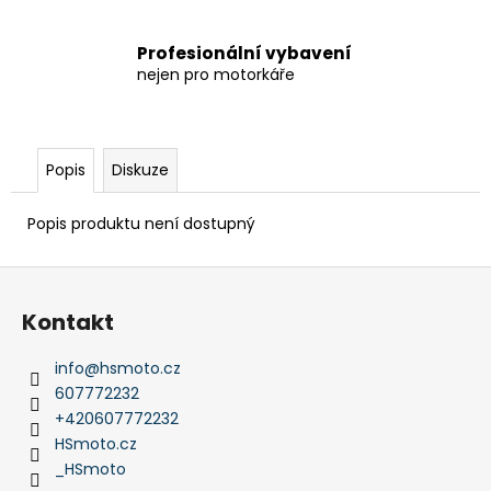
Profesionální vybavení
nejen pro motorkáře
Popis
Diskuze
Popis produktu není dostupný
Z
á
Kontakt
p
a
info
@
hsmoto.cz
t
607772232
í
+420607772232
HSmoto.cz
_HSmoto