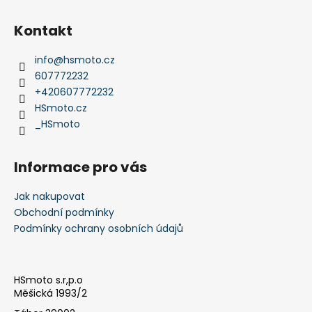
Z
á
Kontakt
p
a
info
@
hsmoto.cz
t
607772232
í
+420607772232
HSmoto.cz
_HSmoto
Informace pro vás
Jak nakupovat
Obchodní podmínky
Podmínky ochrany osobních údajů
HSmoto s.r,p.o
Měšická 1993/2