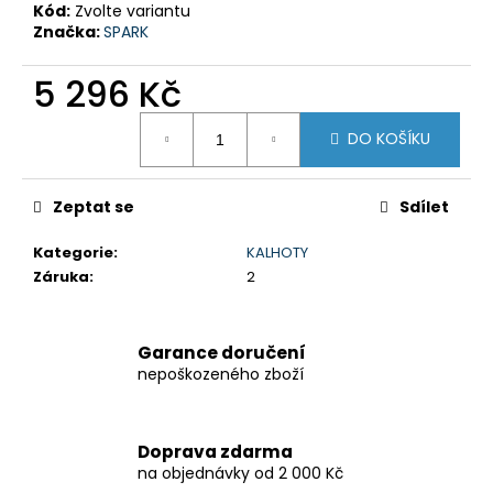
č
Kód:
Zvolte variantu
u
Značka:
SPARK
j
e
5 296 Kč
m
e
Měrná
DO KOŠÍKU
cena:
V-
STROM
Zeptat se
Sdílet
800DE
Kategorie
:
KALHOTY
259
900
Záruka
:
2
Kč
Garance doručení
nepoškozeného zboží
Doprava zdarma
na objednávky od 2 000 Kč