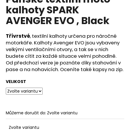
je
a
kalhoty SPARK
0,0
z
j
AVENGER EVO , Black
5
í
hvězdiček.
t
Třívrstvé
, textilní kalhoty určena pro náročné
?
motorkáře. Kalhoty Avenger EVO jsou vybaveny
velkými ventilačními otvory, a tak se v nich
budete cítit za každé situace velmi pohodlně.
Od předchozí verze je poznáte díky stahování v
HLEDAT
pase a na nohavicích. Oceníte také kapsy na zip.
VELIKOST
D
o
p
o
Můžeme doručit do:
Zvolte variantu
r
u
Zvolte variantu