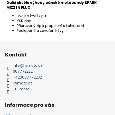
Další skvělé výhody pánské motobundy SPARK
MIZZEN FLUO:
Dvojité krytí zipu
YKK zipy
Připravený zip k propojení s kalhotami
Podlepené a zavařené švy
Z
á
Kontakt
p
a
info
@
hsmoto.cz
t
607772232
í
+420607772232
HSmoto.cz
_HSmoto
Informace pro vás