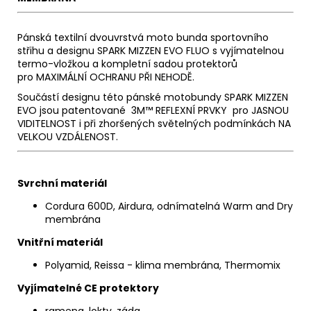
Pánská textilní dvouvrstvá moto bunda sportovního
střihu a designu SPARK MIZZEN EVO FLUO s vyjímatelnou
termo-vložkou a kompletní sadou protektorů
pro
MAXIMÁLNÍ OCHRANU PŘI NEHODĚ
.
Součástí designu této pánské motobundy SPARK MIZZEN
EVO jsou patentované
3M™ REFLEXNÍ PRVKY
pro
JASNOU
VIDITELNOST
i při zhoršených světelných podmínkách
NA
VELKOU VZDÁLENOST
.
Svrchní materiál
Cordura 600D, Airdura, odnímatelná Warm and Dry
membrána
Vnitřní materiál
Polyamid, Reissa - klima membrána, Thermomix
Vyjímatelné CE protektory