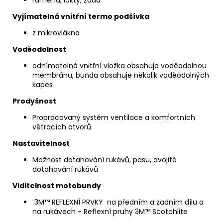
ramena, lokty, záda
Vyjímatelná vnitřní termo podšívka
z mikrovlákna
Voděodolnost
odnímatelná vnitřní vložka obsahuje voděodolnou
membránu, bunda obsahuje několik voděodolných
kapes
Prodyšnost
Propracovaný systém ventilace a komfortních
větracích otvorů
Nastavitelnost
Možnost dotahování rukávů, pasu, dvojité
dotahování rukávů
Viditelnost motobundy
3M™ REFLEXNÍ PRVKY
na předním a zadním dílu a
na rukávech - Reflexní pruhy 3M™ Scotchlite