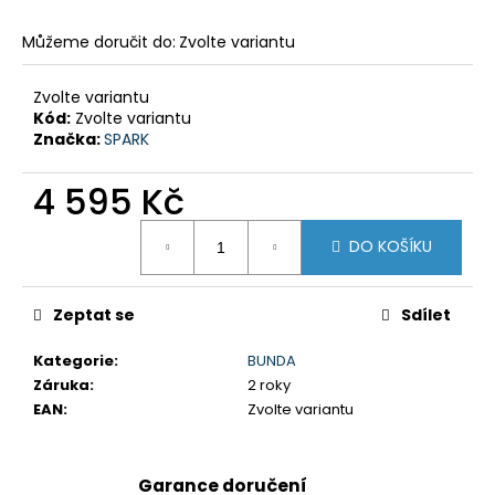
č
u
Můžeme doručit do:
Zvolte variantu
j
e
m
Zvolte variantu
Kód:
Zvolte variantu
e
Značka:
SPARK
4 595 Kč
SADA
PRO
CRUISE
Měrná
SUZUKI
DO KOŠÍKU
cena:
800
8
797,38
Zeptat se
Sdílet
Kč
Kategorie
:
BUNDA
Záruka
:
2 roky
EAN
:
Zvolte variantu
Garance doručení