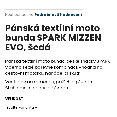
a
j
Průměrné
Neohodnoceno
Podrobnosti hodnocení
í
hodnocení
Pánská textilní moto
produktu
t
je
?
bunda SPARK MIZZEN
0,0
z
EVO, šedá
5
hvězdiček.
Pánská textilní moto bunda české značky SPARK
HLEDAT
v černo šedé barevné kombinaci. Vhodná na
cestovní motorku, naháče. či skútr.
Ventilace na ramenou, pažích a předloktí.
D
Stahování na pasu a předloktí.
o
p
VELIKOST
o
r
u