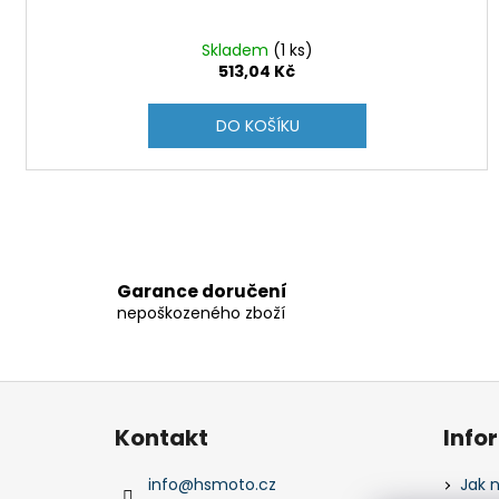
Skladem
(1 ks)
513,04 Kč
DO KOŠÍKU
Garance doručení
nepoškozeného zboží
Z
á
Kontakt
Info
p
a
info
@
hsmoto.cz
Jak 