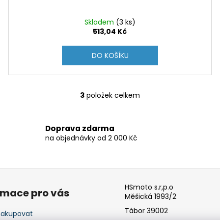
Skladem
(3 ks)
513,04 Kč
DO KOŠÍKU
3
položek celkem
O
v
l
Doprava zdarma
á
na objednávky od 2 000 Kč
d
a
c
í
p
HSmoto s.r,p.o
rmace pro vás
r
Měšická 1993/2
v
Tábor 39002
nakupovat
k