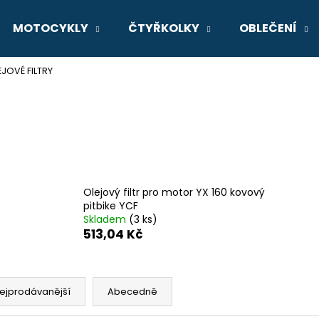
MOTOCYKLY
ČTYŘKOLKY
OBLEČENÍ
EJOVÉ FILTRY
Co potřebujete najít?
HLEDAT
Doporučujeme
Olejový filtr pro motor YX 160 kovový
pitbike YCF
Skladem
(3 ks)
513,04 Kč
ejprodávanější
Abecedně
GSX-8R
V-STROM 800D