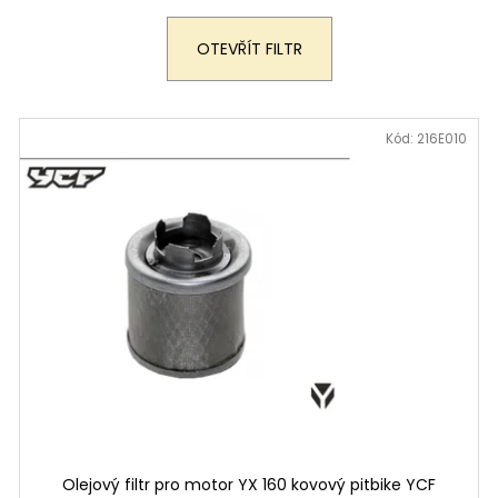
199 900 Kč
259 900 Kč
Původně:
219 900 Kč
OTEVŘÍT FILTR
Kód:
216E010
Olejový filtr pro motor YX 160 kovový pitbike YCF