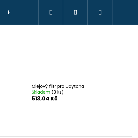
Hledat
Přihlášení
Nákupní
HELMY
NÁHRADNÍ DÍLY
DÁRKOVÝ POU
košík
Olejový filtr pro Daytona
Skladem
(3 ks)
513,04 Kč
E