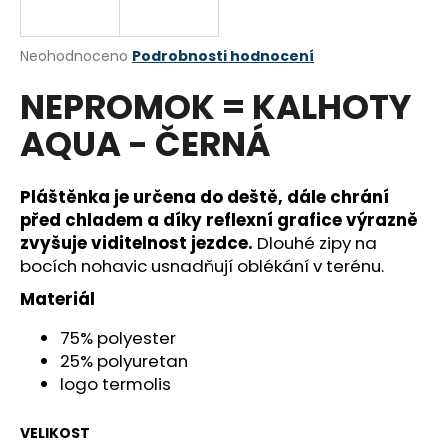
a
j
Průměrné
Neohodnoceno
Podrobnosti hodnocení
í
hodnocení
NEPROMOK = KALHOTY
produktu
t
je
?
AQUA - ČERNÁ
0,0
z
5
hvězdiček.
Pláštěnka je určena do deště, dále chrání
před chladem a díky reflexní grafice výrazně
HLEDAT
zvyšuje viditelnost jezdce.
Dlouhé zipy na
bocích nohavic usnadňují oblékání v terénu.
Materiál
D
75% polyester
o
p
25% polyuretan
o
logo termolis
r
u
VELIKOST