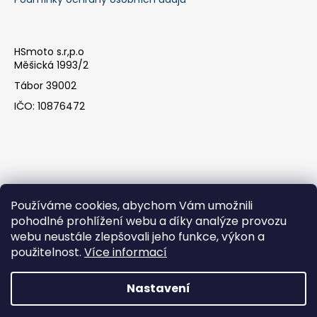
HSmoto s.r,p.o
Měšická 1993/2
Tábor 39002
IČO: 10876472
Používáme cookies, abychom Vám umožnili
pohodlné prohlížení webu a díky analýze provozu
webu neustále zlepšovali jeho funkce, výkon a
Facebook
použitelnost.
Více informací
Nastavení
Vytvořil Shoptet