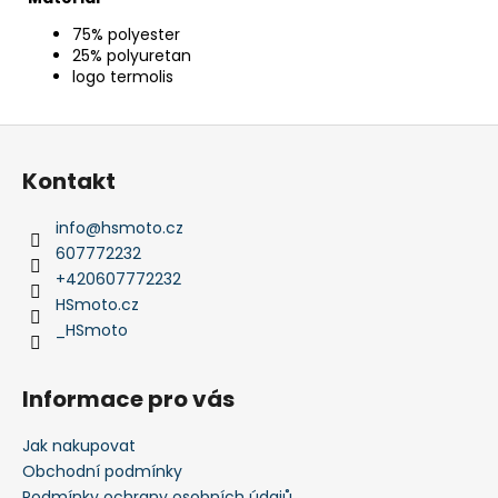
75% polyester
25% polyuretan
logo termolis
Z
á
Kontakt
p
a
info
@
hsmoto.cz
t
607772232
í
+420607772232
HSmoto.cz
_HSmoto
Informace pro vás
Jak nakupovat
Obchodní podmínky
Podmínky ochrany osobních údajů