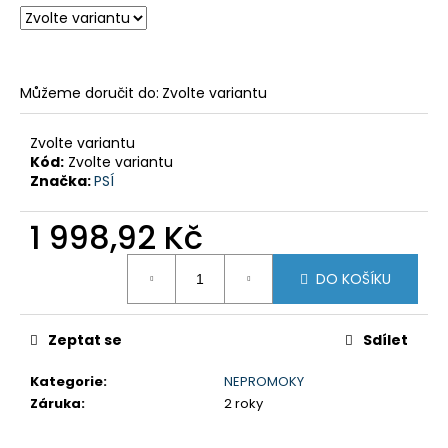
č
u
j
e
m
Můžeme doručit do:
Zvolte variantu
e
Zvolte variantu
Kód:
Zvolte variantu
GSX-
Značka:
PSÍ
8R
199
1 998,92 Kč
900
Kč
Měrná
Původně:
DO KOŠÍKU
cena:
219
900
Kč
Zeptat se
Sdílet
Kategorie
:
NEPROMOKY
Záruka
:
2 roky