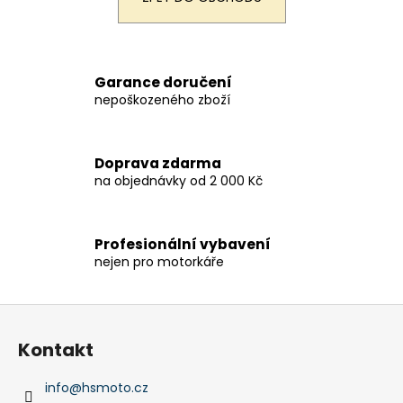
a
j
í
Garance doručení
t
nepoškozeného zboží
?
Doprava zdarma
na objednávky od 2 000 Kč
HLEDAT
Profesionální vybavení
nejen pro motorkáře
D
o
Z
p
á
o
Kontakt
p
r
a
u
info
@
hsmoto.cz