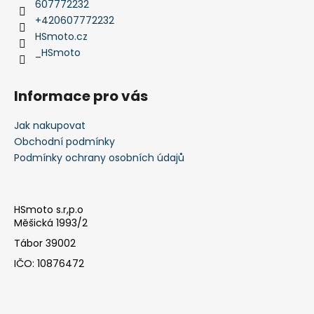
č
t
607772232
u
í
+420607772232
j
HSmoto.cz
e
_HSmoto
m
e
Informace pro vás
KTM
Jak nakupovat
1050/1090/1190
Obchodní podmínky
'13-
'19
Podmínky ochrany osobních údajů
ADVENTURE
(R)
CRUISE
KIT
HSmoto s.r,p.o
8
Měšická 1993/2
797,38
Tábor 39002
Kč
IČO: 10876472