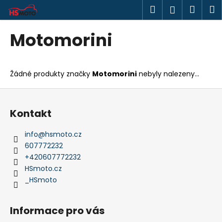
K
Přejít
Hledat
Náku
M
Přihlášen
na
o
obsah
Zpět
Zpět
košík
š
Motomorini
í
C
k
o
Žádné produkty značky
Motomorini
nebyly nalezeny...
p
o
Z
t
á
Kontakt
ř
p
e
a
info
@
hsmoto.cz
b
t
607772232
u
í
+420607772232
j
HSmoto.cz
_HSmoto
e
t
e
Informace pro vás
n