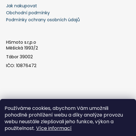
Jak nakupovat
a
Obchodní podmínky
j
Podmínky ochrany osobních údajů
í
t
?
HSmoto s.r,p.o
Měšická 1993/2
Tábor 39002
IČO: 10876472
HLEDAT
D
o
Používáme cookies, abychom Vám umožnili
p
pohodlné prohlížení webu a díky analýze provozu
o
webu neustále zlepšovali jeho funkce, výkon a
r
Facebook
použitelnost.
Více informací
u