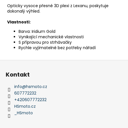
Opticky vysoce přesné 3D plexi z Lexanu, poskytuje
dokonalý výhled.
Vlastnosti:
Barva: Iridium Gold
Vynikající mechanické vlastnosti
S přípravou pro strhávačky
Rychle vyjímatelné bez potřeby nářadí
Z
á
Kontakt
p
a
info
@
hsmoto.cz
t
607772232
í
+420607772232
HSmoto.cz
_HSmoto