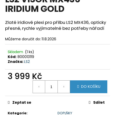
je
a
IRIDIUM GOLD
0,0
z
j
5
í
hvězdiček.
Zlaté iridiové plexi pro přilbu LS2 MX436, opticky
t
přesné, rychle vyjímatelné bez potřeby nářadí
?
Můžeme doručit do:
11.8.2026
Skladem
(1 ks)
Kód:
800013119
HLEDAT
Značka:
LS2
3 999 Kč
D
Měrná
DO KOŠÍKU
o
cena:
p
o
Zeptat se
Sdílet
r
u
Kategorie
:
DOPLŇKY