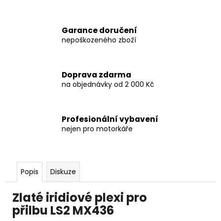
č
u
j
Garance doručení
e
nepoškozeného zboží
m
e
Doprava zdarma
SADA
na objednávky od 2 000 Kč
PRO
CRUISE
SUZUKI
800
Profesionální vybavení
nejen pro motorkáře
8
797,38
Kč
Popis
Diskuze
Zlaté iridiové plexi pro
přilbu LS2 MX436