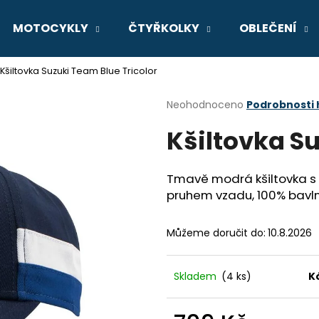
MOTOCYKLY
ČTYŘKOLKY
OBLEČENÍ
Kšiltovka Suzuki Team Blue Tricolor
Co potřebujete najít?
Průměrné
Neohodnoceno
Podrobnosti
hodnocení
Kšiltovka Su
produktu
HLEDAT
je
0,0
z
Tmavě modrá kšiltovka s
5
Doporučujeme
pruhem vzadu, 100% bavlna
hvězdiček.
Můžeme doručit do:
10.8.2026
Skladem
(4 ks)
K
GSX-8R
V-STROM 800D