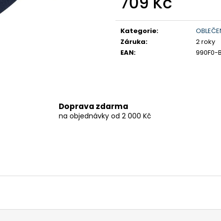
709 Kč
199 900 Kč
259 900 Kč
Původně:
219 900 Kč
Měrná
cena:
Kategorie
:
OBLEČEN
Záruka
:
2 roky
EAN
:
990F0-
Doprava zdarma
na objednávky od 2 000 Kč