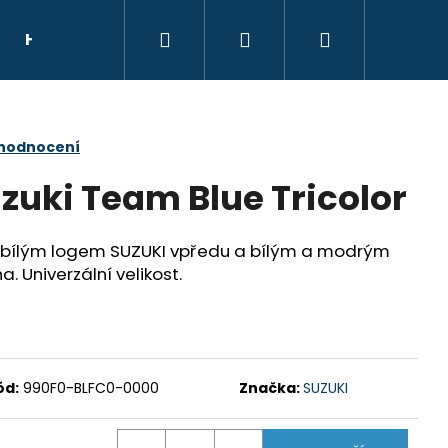
Hledat
Přihlášení
Nákupní
HELMY
NÁHRADNÍ DÍLY
DÁRKOVÝ POU
košík
 hodnocení
zuki Team Blue Tricolor
 bílým logem SUZUKI vpředu a bílým a modrým
. Univerzální velikost.
ód:
990F0-BLFC0-0000
Značka:
SUZUKI
E