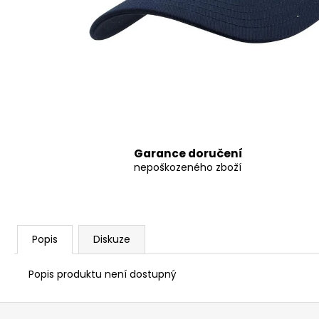
8 797,38 Kč
Garance doručení
nepoškozeného zboží
Popis
Diskuze
Popis produktu není dostupný
Z