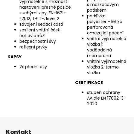
vyjímatelné s možností
s maskáčovým
nastavení přesné pozice
potiskem
suchými zipy, EN-1621-
podšívka:
1:2012, T+ T-, level 2
polyester - lehká
zdvojení sedací části
perforovaná
zesílení vnitřní části
omezující pocení
nohavic kůží
vnitřní vyjímatelná
bezpečnostní švy
vložka 1:
reflexní prvky
voděodolná
membrána
KAPSY
vnitřní vyjímatelná
2x přední díly
vložka 2: termo
vložka
CERTIFIKACE
stupeň ochrany
AA dle EN 17092-3-
2020
Z
á
Kontakt