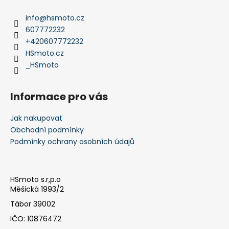
p
a
info
@
hsmoto.cz
t
607772232
í
+420607772232
HSmoto.cz
_HSmoto
Informace pro vás
Jak nakupovat
Obchodní podmínky
Podmínky ochrany osobních údajů
HSmoto s.r,p.o
Měšická 1993/2
Tábor 39002
IČO: 10876472