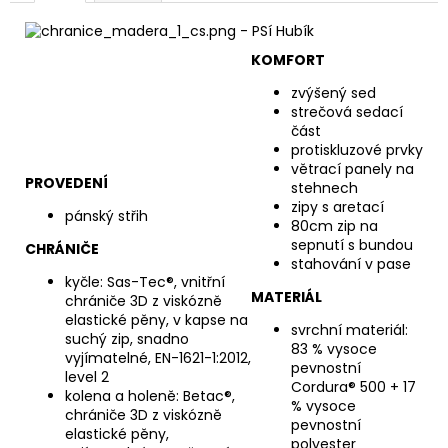
KOMFORT
zvýšený sed
strečová sedací
část
protiskluzové prvky
větrací panely na
PROVEDENÍ
stehnech
zipy s aretací
pánský střih
80cm zip na
sepnutí s bundou
CHRÁNIČE
stahování v pase
kyčle: Sas-Tec®, vnitřní
MATERIÁL
chrániče 3D z viskózně
elastické pěny, v kapse na
svrchní materiál:
suchý zip, snadno
83 % vysoce
vyjímatelné, EN-1621-1:2012,
pevnostní
level 2
Cordura® 500 + 17
kolena a holeně: Betac®,
% vysoce
chrániče 3D z viskózně
pevnostní
elastické pěny,
polyester