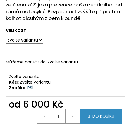
č
zesílena kůží jako prevence poškození kalhot od
u
rámů motocyklů. Bezpečnost zvýšíte připnutím
j
kalhot dlouhým zipem k bundě.
e
m
VELIKOST
e
KTM
1050/1090/1190
'13-
Můžeme doručit do:
Zvolte variantu
'19
ADVENTURE
(R)
Zvolte variantu
CRUISE
Kód:
Zvolte variantu
KIT
Značka:
PSÍ
8
797,38
od
6 000 Kč
Kč
Měrná
DO KOŠÍKU
cena: