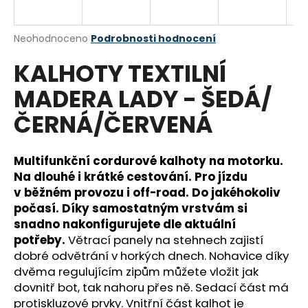
a
j
Průměrné
Neohodnoceno
Podrobnosti hodnocení
í
hodnocení
KALHOTY TEXTILNÍ
produktu
t
je
?
MADERA LADY - ŠEDÁ/
0,0
z
ČERNÁ/ČERVENÁ
5
hvězdiček.
Multifunkční cordurové kalhoty na motorku.
HLEDAT
Na dlouhé i krátké cestování. Pro jízdu
v běžném provozu i off-road.
Do jakéhokoliv
počasí. Díky samostatným vrstvám si
D
snadno nakonfigurujete dle aktuální
o
potřeby.
Větrací panely na stehnech zajistí
p
dobré odvětrání v horkých dnech. Nohavice díky
o
dvěma regulujícím zipům můžete vložit jak
r
dovnitř bot, tak nahoru přes ně. Sedací část má
u
protiskluzové prvky. Vnitřní část kalhot je