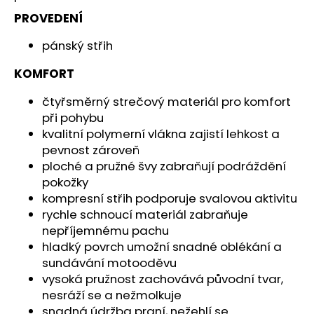
č
u
PROVEDENÍ
j
pánský střih
e
m
KOMFORT
e
čtyřsměrný strečový materiál pro komfort
při pohybu
V-
STROM
kvalitní polymerní vlákna zajistí lehkost a
800DE
pevnost zároveň
259
ploché a pružné švy zabraňují podráždění
900
pokožky
Kč
kompresní střih podporuje svalovou aktivitu
rychle schnoucí materiál zabraňuje
nepříjemnému pachu
hladký povrch umožní snadné oblékání a
sundávání motooděvu
vysoká pružnost zachovává původní tvar,
nesráží se a nežmolkuje
snadná údržba praní, nežehlí se