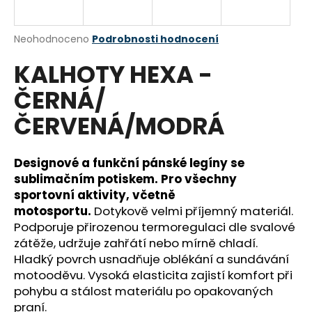
a
j
Průměrné
Neohodnoceno
Podrobnosti hodnocení
í
hodnocení
KALHOTY HEXA -
produktu
t
je
?
ČERNÁ/
0,0
z
ČERVENÁ/MODRÁ
5
hvězdiček.
Designové a funkční pánské legíny se
HLEDAT
sublimačním potiskem. Pro všechny
sportovní aktivity, včetně
motosportu.
Dotykově velmi příjemný materiál.
D
Podporuje přirozenou termoregulaci dle svalové
o
zátěže, udržuje zahřátí nebo mírně chladí.
p
Hladký povrch usnadňuje oblékání a sundávání
o
motooděvu. Vysoká elasticita zajistí komfort při
r
pohybu a stálost materiálu po opakovaných
u
praní.