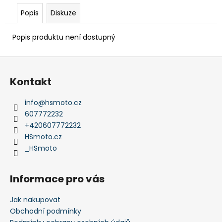
Popis
Diskuze
Popis produktu není dostupný
Z
á
Kontakt
p
a
info
@
hsmoto.cz
t
607772232
í
+420607772232
HSmoto.cz
_HSmoto
Informace pro vás
Jak nakupovat
Obchodní podmínky