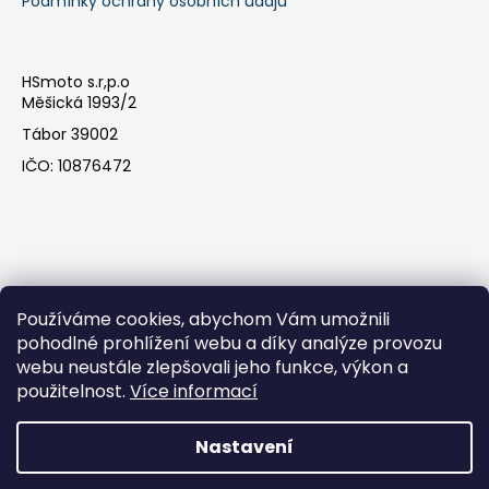
Podmínky ochrany osobních údajů
HSmoto s.r,p.o
Měšická 1993/2
Tábor 39002
IČO: 10876472
Používáme cookies, abychom Vám umožnili
pohodlné prohlížení webu a díky analýze provozu
webu neustále zlepšovali jeho funkce, výkon a
Facebook
použitelnost.
Více informací
Nastavení
Vytvořil Shoptet