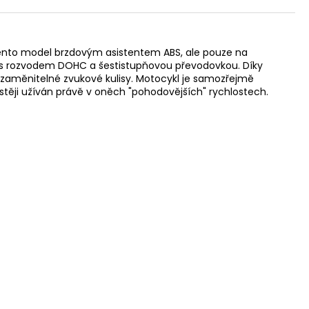
i tento model brzdovým asistentem ABS, ale pouze na
ka s rozvodem DOHC a šestistupňovou převodovkou. Díky
zaměnitelné zvukové kulisy. Motocykl je samozřejmě
astěji užíván právě v oněch "pohodovějších" rychlostech.