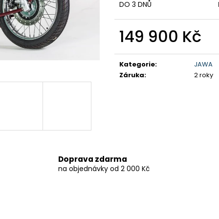
DO 3 DNŮ
199 900 Kč
259 900 Kč
Původně:
219 900 Kč
149 900 Kč
Měrná
cena:
Kategorie
:
JAWA
Záruka
:
2 roky
Doprava zdarma
na objednávky od 2 000 Kč