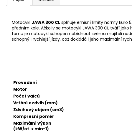
Motocykl
JAWA 300 CL
splňuje emisní limity normy Euro 5
předním kole. Ačkoliv se motocykl JAWA 300 CL tváří jako
tomu je motocykl schopen nabídnout svému majiteli nadst
schopný i rychlejší jízdy, což dokládá i jeho maximální ry
Provedení
Motor
Počet valců
Vrtání x zdvih (mm)
Zdvihový objem (cm3)
Kompresní poměr
Maximální výkon
(kW/ot. x min-1)