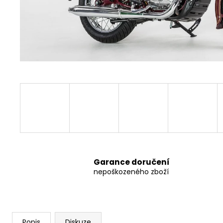
8 797,38 Kč
Garance doručení
nepoškozeného zboží
Popis
Diskuze