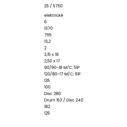
25 / 5750
elektrické
6
1370
765
13,2
2
2,15 x 18
2,50 x 17
90/90-18 M/C; 51P
120/80-17 M/C; 61P
135
100
Disc 280
Drum 153 / Disc 240
182
125