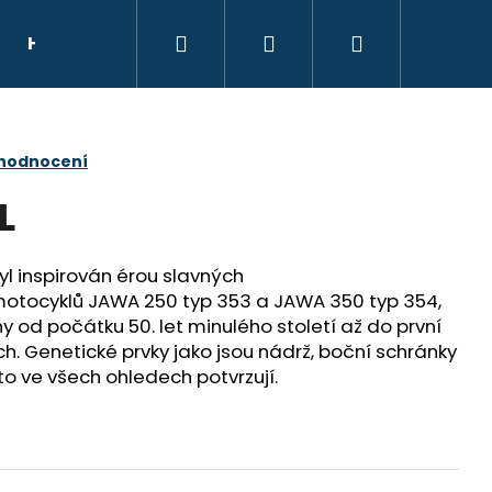
Hledat
Přihlášení
Nákupní
HELMY
NÁHRADNÍ DÍLY
DÁRKOVÝ POU
košík
 hodnocení
L
l inspirován érou slavných
motocyklů JAWA 250 typ 353 a JAWA 350 typ 354,
y od počátku 50. let minulého století až do první
. Genetické prvky jako jsou nádrž, boční schránky
to ve všech ohledech potvrzují.
E