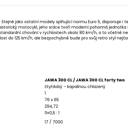
. Stejně jako ostatní modely splňující normu Euro 5, disponuje 
 historický motocykl, jeho srdce tvoří moderní pohonná jednot
andardní chování v rychlostech okolo 80 km/h, a to včetně ne
chlost do 125 km/h, ale bezpochybně bude pro svůj retro styl nejč
JAWA 300 CL / JAWA 300 CL forty two
čtyřdobý – kapalinou chlazený
1
76 x 65
294,72
11±0,5 : 1
17 / 7000