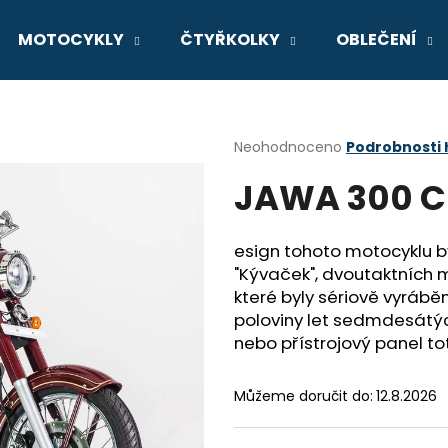
MOTOCYKLY
ČTYŘKOLKY
OBLEČENÍ
Co potřebujete najít?
Průměrné
Neohodnoceno
Podrobnosti
hodnocení
JAWA 300 C
produktu
HLEDAT
je
0,0
z
esign tohoto motocyklu by
5
Doporučujeme
"Kývaček", dvoutaktních 
hvězdiček.
které byly sériově vyráběn
poloviny let sedmdesátých
nebo přístrojový panel to
Můžeme doručit do:
12.8.2026
GSX-8R
V-STROM 800D