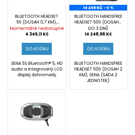
č
p
ů
u
r
14 249 KČ
–0 %
j
o
BLUETOOTH HEADSET
BLUETOOTH HANDSFREE
e
5S (DOSAH 0,7 KM),
HEADSET 50S (DOSAH 2
d
m
SENA
KM), SENA (SADA 2
Momentálně nedostupné
DO 3 DNŮ
u
e
JEDNOTEK)
4 345,11 Kč
14 248,96 Kč
k
t
DO KOŠÍKU
DO KOŠÍKU
GSX-
ů
8R
SENA 5S Bluetooth® 5, HD
BLUETOOTH HANDSFREE
199
audio a integrovaný LCD
HEADSET 50S (DOSAH 2
900
displej dohromady
KM), SENA (SADA 2
Kč
Původně:
JEDNOTEK)
219
900
Kč