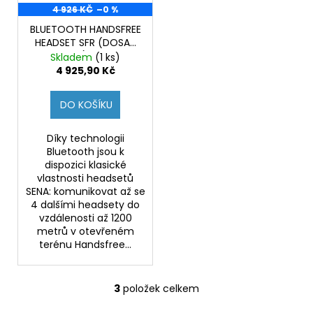
4 926 KČ
–0 %
BLUETOOTH HANDSFREE
HEADSET SFR (DOSAH
1,2 KM), SENA
Skladem
(1 ks)
4 925,90 Kč
DO KOŠÍKU
Díky technologii
Bluetooth jsou k
dispozici klasické
vlastnosti headsetů
SENA: komunikovat až se
4 dalšími headsety do
vzdálenosti až 1200
metrů v otevřeném
terénu Handsfree...
3
položek celkem
O
v