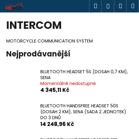
K
Přejít
Hledat
Náku
M
Přihlášen
na
o
obsah
Zpět
Zpět
košík
š
INTERCOM
í
C
k
o
MOTORCYCLE COMMUNICATION SYSTEM
p
Nejprodávanější
o
t
BLUETOOTH HEADSET 5S (DOSAH 0,7 KM),
ř
SENA
e
Momentálně nedostupné
b
4 345,11 Kč
u
j
BLUETOOTH HANDSFREE HEADSET 50S
(DOSAH 2 KM), SENA (SADA 2 JEDNOTEK)
e
DO 3 DNŮ
t
14 248,96 Kč
e
n