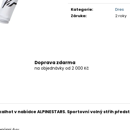
199 900 Kč
259 900 Kč
cena:
Původně:
219 900 Kč
Kategorie
:
Dres
Záruka
:
2 roky
Doprava zdarma
na objednávky od 2 000 Kč
kalhot v nabídce ALPINESTARS. Sportovní volný střih předst
lenými švy