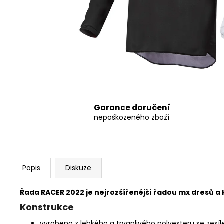
8 797,38 Kč
Garance doručení
nepoškozeného zboží
Popis
Diskuze
Řada RACER 2022 je nejrozšířenější řadou mx dresů a 
Konstrukce
vyrobeno z lehkého a trvanlivého polyesteru se zesí