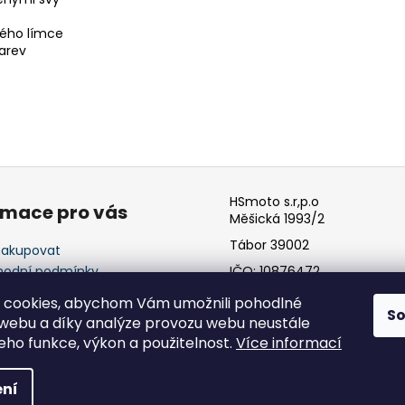
ného límce
barev
HSmoto s.r,p.o
rmace pro vás
Měšická 1993/2
Tábor 39002
nakupovat
odní podmínky
IČO: 10876472
ínky ochrany osobních
 cookies, abychom Vám umožnili pohodlné
ů
S
 webu a díky analýze provozu webu neustále
jeho funkce, výkon a použitelnost.
Více informací
hrazena.
ní