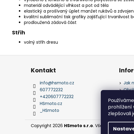
materiál odvádějící vlhkost a pot od těla
elastický a prošívaný úplet manžet rukávů a zdvoje
kvalitní sublimační tisk grafiky zajišťující trvanlivost 
prodloužená zádová část
Střih
volný střih dresu
Z
á
Kontakt
Info
p
a
info
@
hsmoto.cz
Jak 
t
607772232
Obch
í
+420607772232
Podm
Používáme
údaj
HSmoto.cz
prohlížení
_HSmoto
zlepšovali 
Copyright 2026
HSmoto s.r.o
. Všechna práva vy
Nastave