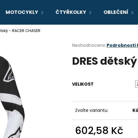
MOTOCYKLY
ČTYŘKOLKY
OBLEČENÍ
tský - RACER CHASER
Co potřebujete najít?
Průměrné
Neohodnoceno
Podrobnosti
hodnocení
DRES dětský
produktu
HLEDAT
je
0,0
z
5
Doporučujeme
VELIKOST
hvězdiček.
Zvolte variantu
Kó
602,58 Kč
GSX-8R
V-STROM 800D
Měrná