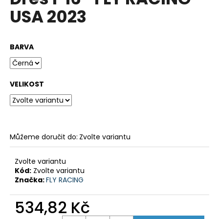
je
a
USA 2023
0,0
z
j
5
í
hvězdiček.
BARVA
t
?
VELIKOST
HLEDAT
Můžeme doručit do:
Zvolte variantu
D
Zvolte variantu
o
Kód:
Zvolte variantu
p
Značka:
FLY RACING
o
r
534,82 Kč
u