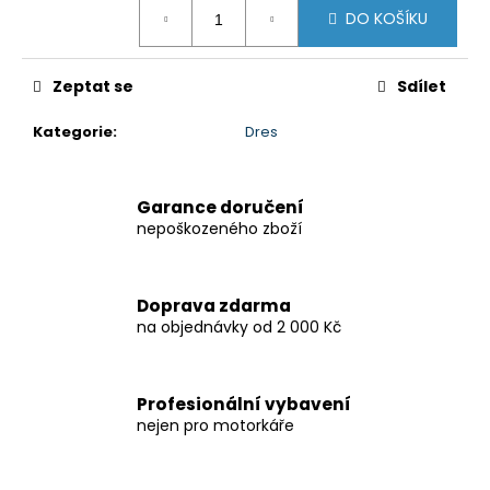
č
Měrná
DO KOŠÍKU
cena:
u
j
e
Zeptat se
Sdílet
m
e
Kategorie
:
Dres
SADA
PRO
Garance doručení
CRUISE
nepoškozeného zboží
SUZUKI
800
8
Doprava zdarma
797,38
na objednávky od 2 000 Kč
Kč
Profesionální vybavení
nejen pro motorkáře