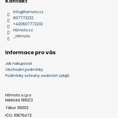
Kontakt
p
a
info
@
hsmoto.cz
t
607772232
í
+420607772232
HSmoto.cz
_HSmoto
Informace pro vás
Jak nakupovat
Obchodní podmínky
Podmínky ochrany osobních údajů
HSmoto s.r,p.o
Měšická 1993/2
Tábor 39002
IČO: 10876472