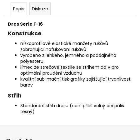
Popis
Diskuze
Dres Serie F-16
Konstrukce
nízkoprofilové elastické manžety rukávů
zabraňující nafukování rukávů
vyrobeno z lehkého, jemného a poddajného
polyesteru
límec ze strečové textilie se střihem do V pro
optimální proudění vzduchu
kvalitní sublimační tisk grafiky zajišťující trvanlivost
barev
Střih
Standardní střih dresu (není příliš volný ani příliš
těsný)
Z
á