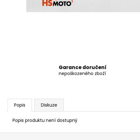
8 797,38 Kč
Garance doručení
nepoškozeného zboží
Popis
Diskuze
Popis produktu není dostupný
Z