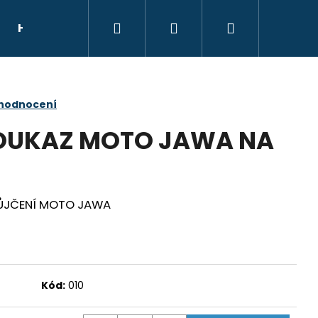
Hledat
Přihlášení
Nákupní
HELMY
NÁHRADNÍ DÍLY
DÁRKOVÝ POU
košík
 hodnocení
OUKAZ MOTO JAWA NA
ŮJČENÍ MOTO JAWA
Kód:
010
E