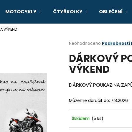
MOTOCYKLY
ČTYŘKOLKY
OBLEČENÍ
A VÝKEND
Co potřebujete najít?
Průměrné
Neohodnoceno
Podrobnosti
hodnocení
DÁRKOVÝ P
produktu
HLEDAT
je
VÝKEND
0,0
z
5
Doporučujeme
hvězdiček.
DÁRKOVÝ POUKAZ NA ZAP
Můžeme doručit do:
7.8.2026
Skladem
(5 ks)
GSX-8R
V-STROM 800D