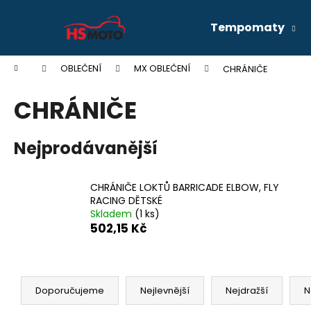
K
Přejít
na
o
Tempomaty
obsah
Zpět
Zpět
š
do
do
í
Domů
OBLEČENÍ
MX OBLEČENÍ
CHRÁNIČE
k
obchodu
obchodu
CHRÁNIČE
Nejprodávanější
CHRÁNIČE LOKTŮ BARRICADE ELBOW, FLY
RACING DĚTSKÉ
Skladem
(1 ks)
502,15 Kč
Ř
a
Doporučujeme
Nejlevnější
Nejdražší
N
HONDANC750 2020- 2026 CRUISE KIT
z