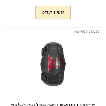
199 900 Kč
259 900 Kč
Původně:
219 900 Kč
OTEVŘÍT FILTR
Kód:
191361083266
CHRÁNIČE LOKTŮ BARRICADE ELBOW MINI, FLY RACING