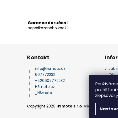
Garance doručení
nepoškozeného zboží
Z
á
Kontakt
Info
p
a
info
@
hsmoto.cz
Jak 
t
607772232
Obch
í
+420607772232
Podm
Používáme
údaj
HSmoto.cz
prohlížení
_HSmoto
zlepšovali 
Copyright 2026
HSmoto s.r.o
. Všechna práva vy
Nastave