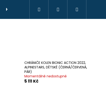
Hledat
Přihlášení
Nákupní
HELMY
NÁHRADNÍ DÍLY
DÁRKOVÝ POU
košík
CHRÁNIČE KOLEN BIONIC ACTION 2022,
ALPINESTARS, DĚTSKÉ (ČERNÁ/ČERVENÁ,
PÁR)
Momentálně nedostupné
5 111 Kč
E