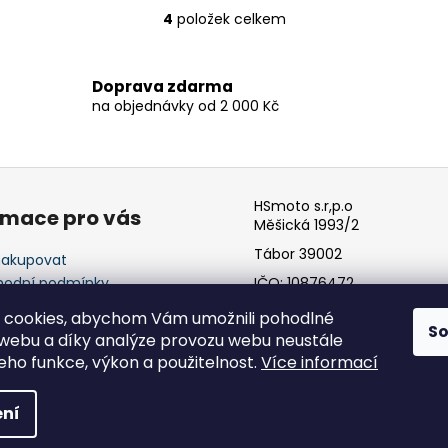
4
položek celkem
O
v
l
Doprava zdarma
á
na objednávky od 2 000 Kč
d
a
c
í
p
HSmoto s.r,p.o
rmace pro vás
r
Měšická 1993/2
v
Tábor 39002
nakupovat
k
odní podmínky
IČO: 10876472
y
ínky ochrany osobních
v
 cookies, abychom Vám umožnili pohodlné
ů
S
ý
 webu a díky analýze provozu webu neustále
p
jeho funkce, výkon a použitelnost.
Více informací
i
s
hrazena.
ní
u