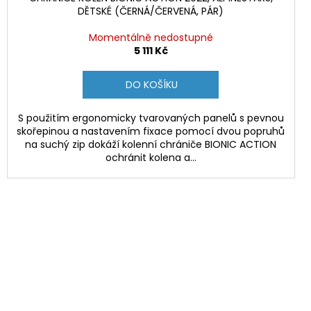
DĚTSKÉ (ČERNÁ/ČERVENÁ, PÁR)
Momentálně nedostupné
5 111 Kč
DO KOŠÍKU
S použitím ergonomicky tvarovaných panelů s pevnou
skořepinou a nastavením fixace pomocí dvou popruhů
na suchý zip dokáží kolenní chrániče BIONIC ACTION
ochránit kolena a...