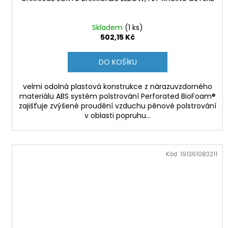
Skladem
(1 ks)
502,15 Kč
DO KOŠÍKU
velmi odolná plastová konstrukce z nárazuvzdorného
materiálu ABS systém polstrování Perforated BioFoam®
zajišťuje zvýšené proudění vzduchu pěnové polstrování
v oblasti popruhu...
Kód:
191361083211