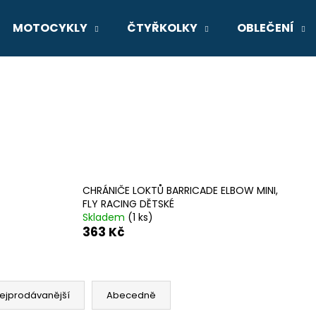
MOTOCYKLY
ČTYŘKOLKY
OBLEČENÍ
Co potřebujete najít?
HLEDAT
Doporučujeme
CHRÁNIČE LOKTŮ BARRICADE ELBOW MINI,
FLY RACING DĚTSKÉ
Skladem
(1 ks)
363 Kč
ejprodávanější
Abecedně
GSX-8R
V-STROM 800D