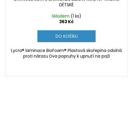
DĚTSKÉ
Skladem
(1 ks)
363 Kč
DO KOŠÍKU
Lycra® laminace BioFoam® Plastová skořepina odolná
proti nárazu Dva popruhy k upnutí na paži