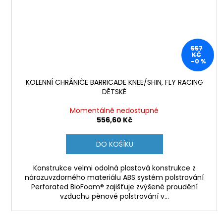
557
KČ
–0 %
KOLENNÍ CHRÁNIČE BARRICADE KNEE/SHIN, FLY RACING
DĚTSKÉ
Momentálně nedostupné
556,60 Kč
DO KOŠÍKU
Konstrukce velmi odolná plastová konstrukce z
nárazuvzdorného materiálu ABS systém polstrování
Perforated BioFoam® zajišťuje zvýšené proudění
vzduchu pěnové polstrování v...