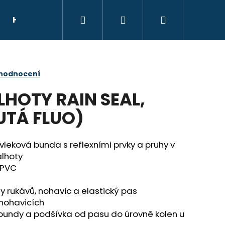
Hledat
Přihlášení
Nákupní
HELMY
NÁHRADNÍ DÍLY
DÁRKOVÝ POU
košík
 hodnocení
HOTY RAIN SEAL,
UTÁ FLUO)
leková bunda s reflexními prvky a pruhy v
lhoty
 PVC
 rukávů, nohavic a elastický pas
 nohavicích
bundy a podšívka od pasu do úrovně kolen u
E