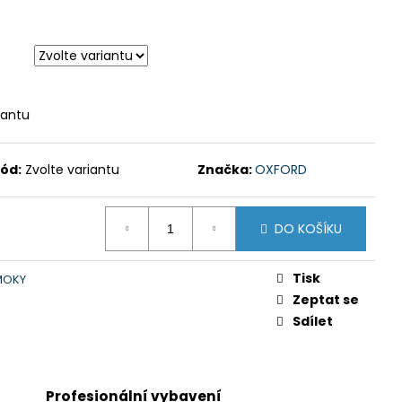
iantu
ód:
Zvolte variantu
Značka:
OXFORD
DO KOŠÍKU
Tisk
MOKY
Zeptat se
Sdílet
Profesionální vybavení