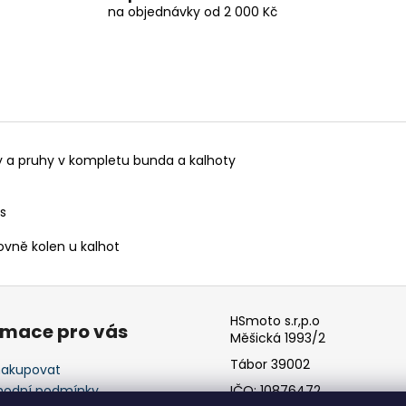
na objednávky od 2 000 Kč
y a pruhy v kompletu bunda a kalhoty
s
vně kolen u kalhot
HSmoto s.r,p.o
rmace pro vás
Měšická 1993/2
Tábor 39002
nakupovat
odní podmínky
IČO: 10876472