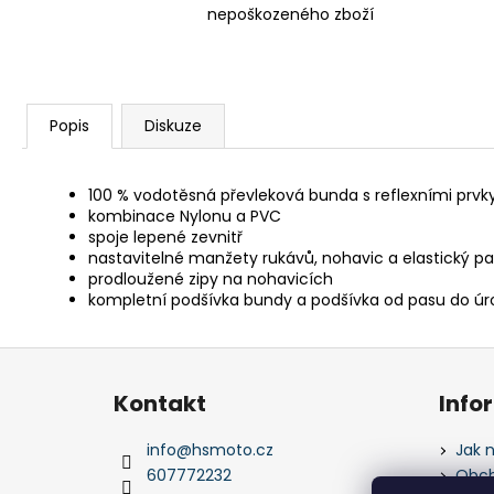
nepoškozeného zboží
Popis
Diskuze
100 % vodotěsná převleková bunda s reflexními prvk
kombinace Nylonu a PVC
spoje lepené zevnitř
nastavitelné manžety rukávů, nohavic a elastický pa
prodloužené zipy na nohavicích
kompletní podšívka bundy a podšívka od pasu do úro
Z
á
Kontakt
Info
p
a
info
@
hsmoto.cz
Jak 
t
607772232
Obch