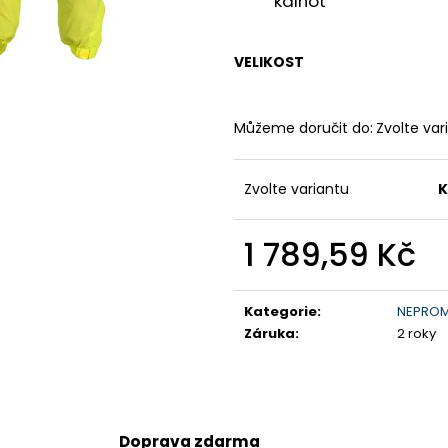
kalhot
199 900 Kč
259 900 Kč
Původně:
219 900 Kč
VELIKOST
Můžeme doručit do:
Zvolte var
Zvolte variantu
K
1 789,59 Kč
Měrná
cena:
Kategorie
:
NEPRO
Záruka
:
2 roky
Doprava zdarma