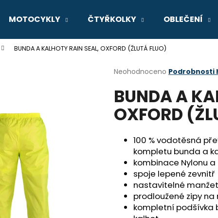
MOTOCYKLY
ČTYŘKOLKY
OBLEČENÍ
BUNDA A KALHOTY RAIN SEAL, OXFORD (ŽLUTÁ FLUO)
Co potřebujete najít?
Průměrné
Neohodnoceno
Podrobnosti
hodnocení
BUNDA A KAL
produktu
HLEDAT
je
OXFORD (ŽL
0,0
z
5
Doporučujeme
hvězdiček.
100 % vodotěsná přev
kompletu bunda a ka
kombinace Nylonu a
spoje lepené zevnitř
nastavitelné manžety
prodloužené zipy na
kompletní podšívka 
GSX-8R
V-STROM 800D