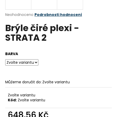
a
j
Průměrné
Neohodnoceno
Podrobnosti hodnocení
í
hodnocení
Brýle čiré plexi -
produktu
t
je
?
STRATA 2
0,0
z
5
hvězdiček.
BARVA
HLEDAT
Můžeme doručit do:
Zvolte variantu
D
o
p
Zvolte variantu
o
Kód:
Zvolte variantu
r
u
648,56 Kč