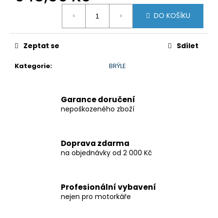
č
Měrná
u
DO KOŠÍKU
cena:
j
e
m
Zeptat se
Sdílet
e
Kategorie
:
BRÝLE
HONDANC750
2020-
Garance doručení
2026
CRUISE
nepoškozeného zboží
KIT
8
797,38
Doprava zdarma
Kč
na objednávky od 2 000 Kč
Profesionální vybavení
nejen pro motorkáře