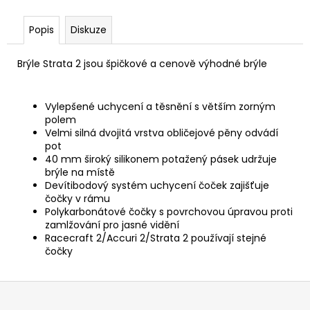
Popis
Diskuze
Brýle Strata 2 jsou špičkové a cenově výhodné brýle
Vylepšené uchycení a těsnění s větším zorným
polem
Velmi silná dvojitá vrstva obličejové pěny odvádí
pot
40 mm široký silikonem potažený pásek udržuje
brýle na místě
Devítibodový systém uchycení čoček zajišťuje
čočky v rámu
Polykarbonátové čočky s povrchovou úpravou proti
zamlžování pro jasné vidění
Racecraft 2/Accuri 2/Strata 2 používají stejné
čočky
Z
á