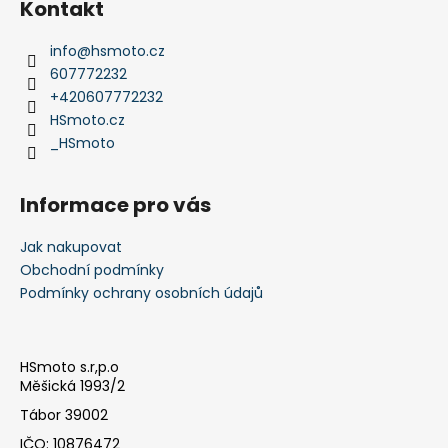
Kontakt
p
a
info
@
hsmoto.cz
t
607772232
í
+420607772232
HSmoto.cz
_HSmoto
Informace pro vás
Jak nakupovat
Obchodní podmínky
Podmínky ochrany osobních údajů
HSmoto s.r,p.o
Měšická 1993/2
Tábor 39002
IČO: 10876472