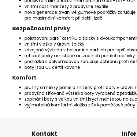
podšívka s klimatickou membránou Gore-Tex® XCR
vnitřní část manžety z prodyšné textilie
nová generace trvanlivé gumové podrážky zaručuje m
pro maximální komfort při delší jízdě
Bezpečnostní prvky
polstrování partií kotníku a špičky s dvoukomponentn
vnitřní vložka v úrovni špičky
zdvojená výztuha v holenních partiích pro lepší abs
reflexní prvky umístěné na zadních partiích obšívky
podrážka s polyamidovou zaručuje ochranu proti def
boty jsou CE certifikované
Komfort
pružný a měkký panel a snížený profil boty v úrovni řa
prodyšná síťovaná výstelka boty vyrobená z protiskluz
zapínání boty s velkou vnitřní krycí manžetou na suc
vyjímatelná komfortní vložka z EVA paměťové pěny a
Z
á
Kontakt
Info