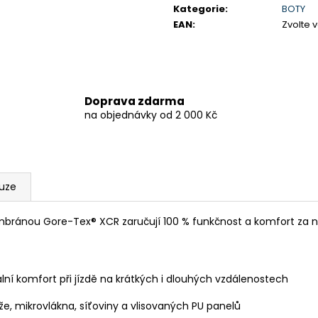
Kategorie
:
BOTY
EAN
:
Zvolte 
Doprava zdarma
na objednávky od 2 000 Kč
kuze
bránou Gore-Tex® XCR zaručují 100 % funkčnost a komfort za ne
í komfort při jízdě na krátkých i dlouhých vzdálenostech
, mikrovlákna, síťoviny a vlisovaných PU panelů