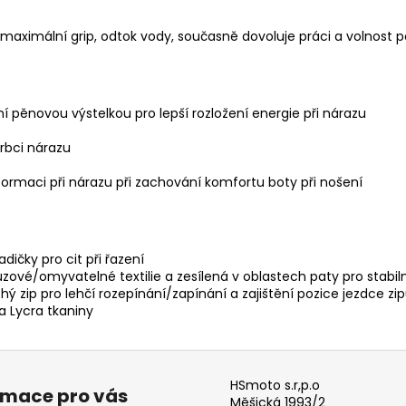
aximální grip, odtok vody, současně dovoluje práci a volnost 
í pěnovou výstelkou pro lepší rozložení energie při nárazu
orbci nárazu
ormaci při nárazu při zachování komfortu boty při nošení
dičky pro cit při řazení
ové/omyvatelné textilie a zesílená v oblastech paty pro stabilní
hý zip pro lehčí rozepínání/zapínání a zajištění pozice jezdce zi
 Lycra tkaniny
HSmoto s.r,p.o
rmace pro vás
Měšická 1993/2