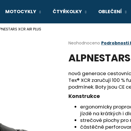
MOTOCYKLY
ČTYŘKOLKY
OBLEČENÍ
PNESTARS XCR AIR PLUS
Co potřebujete najít?
Průměrné
Neohodnoceno
Podrobnosti
hodnocení
ALPNESTARS 
produktu
HLEDAT
je
0,0
z
nová generace cestovníc
5
Doporučujeme
Tex® XCR zaručují 100 % f
hvězdiček.
podmínek. Boty jsou CE ce
Konstrukce
ergonomicky proprac
jízdě na krátkých i 
strečové plochy pro
GSX-8R
V-STROM 800D
částěčně perforovan