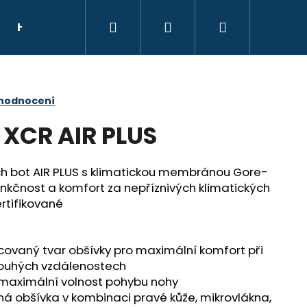
Hledat
Přihlášení
Nákupní
HELMY
NÁHRADNÍ DÍLY
DÁRKOVÝ POU
košík
 hodnocení
XCR AIR PLUS
h bot AIR PLUS s klimatickou membránou Gore-
unkčnost a komfort za nepříznivých klimatických
rtifikované
ovaný tvar obšívky pro maximální komfort při
dlouhých vzdálenostech
 maximální volnost pohybu nohy
E
á obšívka v kombinaci pravé kůže, mikrovlákna,