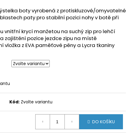
ýstelka boty vyrobená z protiskluzové/omyvatelné
oblastech paty pro stabilní pozici nohy v botě při
u vnitřní krycí manžetou na suchý zip pro lehčí
a zajištění pozice jezdce zipu na místě
í vložka z EVA paměťové pěny a Lycra tkaniny
iantu
Kód:
Zvolte variantu
DO KOŠÍKU