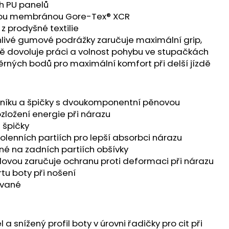
ch PU panelů
ckou membránou Gore-Tex® XCR
z prodyšné textilie
livé gumové podrážky zaručuje maximální grip,
ě dovoluje práci a volnost pohybu ve stupačkách
pěrných bodů pro maximální komfort při delší jízdě
otníku a špičky s dvoukomponentní pěnovou
ozložení energie při nárazu
i špičky
olenních partiích pro lepší absorbci nárazu
ěné na zadních partiích obšívky
ovou zaručuje ochranu proti deformaci při nárazu
tu boty při nošení
ované
a snížený profil boty v úrovni řadičky pro cit při