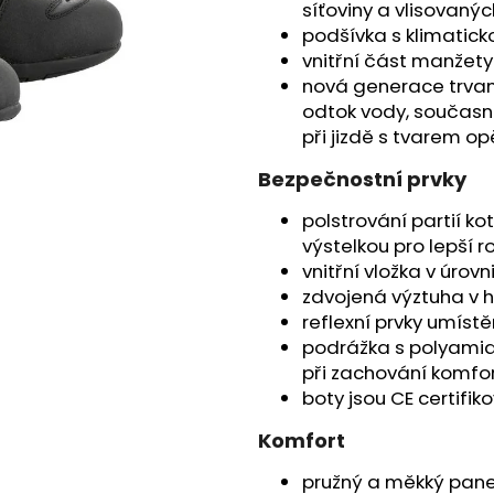
síťoviny a vlisovaný
199 900 Kč
259 900 Kč
Původně:
219 900 Kč
podšívka s klimati
vnitřní část manžety 
nová generace trvan
odtok vody, současn
při jizdě s tvarem o
Bezpečnostní prvky
polstrování partií k
výstelkou pro lepší r
vnitřní vložka v úrovn
zdvojená výztuha v h
reflexní prvky umíst
podrážka s polyamid
při zachování komfor
boty jsou CE certifik
Komfort
pružný a měkký panel 