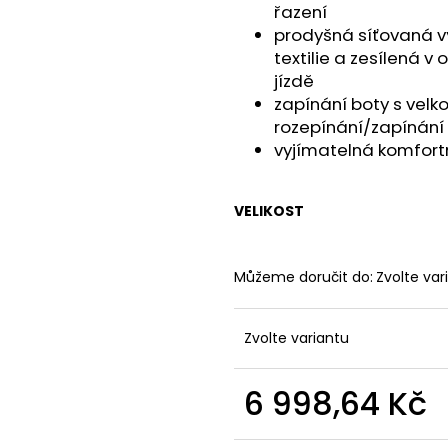
řazení
prodyšná síťovaná v
textilie a zesílená v 
jízdě
zapínání boty s velko
rozepínání/zapínání 
vyjímatelná komfortn
VELIKOST
Můžeme doručit do:
Zvolte var
Zvolte variantu
6 998,64 Kč
Měrná
cena: