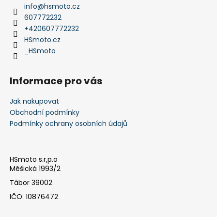
a
info
@
hsmoto.cz
t
607772232
í
+420607772232
HSmoto.cz
_HSmoto
Informace pro vás
Jak nakupovat
Obchodní podmínky
Podmínky ochrany osobních údajů
HSmoto s.r,p.o
Měšická 1993/2
Tábor 39002
IČO: 10876472