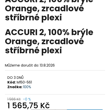
je
a
Orange, zrcadlové
0,0
z
j
stříbrné plexi
5
í
hvězdiček.
t
ACCURI 2, 100% brýle
?
Orange, zrcadlové
stříbrné plexi
HLEDAT
Můžeme doručit do:
13.8.2026
D
DO 3 DNŮ
Kód:
M150-561
o
Značka:
100%
p
o
r
1 566 Kč
–0 %
1 565,75 Kč
u