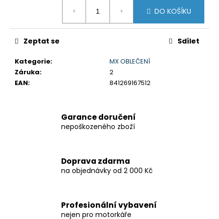
č
Měrná
u
DO KOŠÍKU
cena:
j
e
Zeptat se
Sdílet
m
e
Kategorie
:
MX OBLEČENÍ
Záruka
:
2
GSX-
EAN
:
841269167512
8R
199
900
Garance doručení
Kč
nepoškozeného zboží
Původně:
219
900
Kč
Doprava zdarma
na objednávky od 2 000 Kč
Profesionální vybavení
nejen pro motorkáře