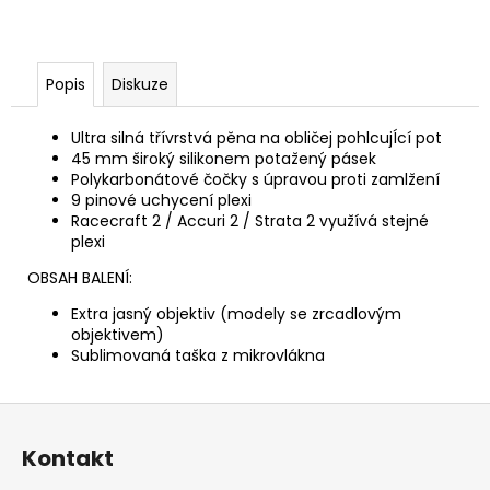
Popis
Diskuze
Ultra silná třívrstvá pěna na obličej pohlcujÍcí pot
45 mm široký silikonem potažený pásek
Polykarbonátové čočky s úpravou proti zamlžení
9 pinové uchycení plexi
Racecraft 2 / Accuri 2 / Strata 2 využívá stejné
plexi
OBSAH BALENÍ:
Extra jasný objektiv (modely se zrcadlovým
objektivem)
Sublimovaná taška z mikrovlákna
Z
á
Kontakt
p