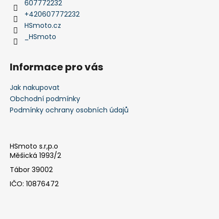
č
t
607772232
u
í
+420607772232
j
HSmoto.cz
e
_HSmoto
m
e
Informace pro vás
V-
Jak nakupovat
STROM
Obchodní podmínky
800DE
Podmínky ochrany osobních údajů
259
900
Kč
HSmoto s.r,p.o
Měšická 1993/2
Tábor 39002
IČO: 10876472