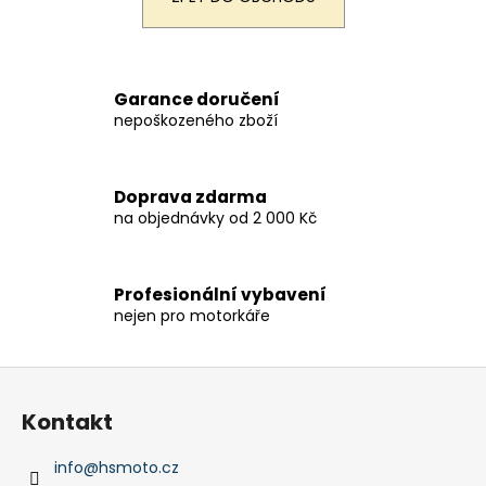
a
j
í
Garance doručení
t
nepoškozeného zboží
?
Doprava zdarma
na objednávky od 2 000 Kč
HLEDAT
Profesionální vybavení
nejen pro motorkáře
D
o
Z
p
á
o
Kontakt
p
r
a
u
info
@
hsmoto.cz